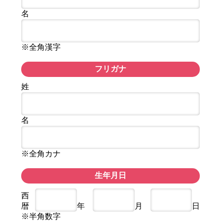
名
※全角漢字
フリガナ
姓
名
※全角カナ
生年月日
西
暦
年
月
日
※半角数字