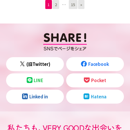
1
2
…
15
»
(旧Twitter)
Facebook
LINE
Pocket
Linked in
Hatena
私たちも
、
VERY GOODな出会いを