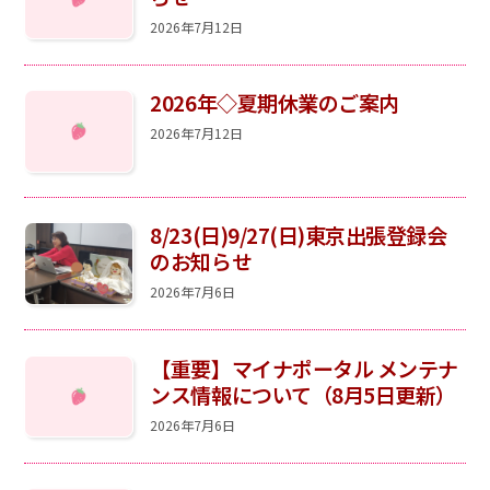
注意事項
民間企業・団体イベント
2026年7月12日
DATING
SUPPORT
2026年◇夏期休業のご案内
交際応援
応援・協賛企業
2026年7月12日
ARCHIVE
NEWS
アーカイブ
センターからのお知らせ
8/23(日)9/27(日)東京出張登録会
のお知らせ
2026年7月6日
【重要】マイナポータル メンテナ
ンス情報について（8月5日更新）
2026年7月6日