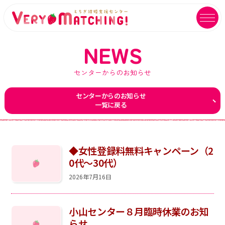
NEWS
センターからのお知らせ
マッチング会員ログイン
イベントユーザーログイン
センターからのお知らせ
一覧に戻る
MATCHING
EVENT
マッチング
イベント
ご利用ガイド
イベントガイド
◆女性登録料無料キャンペーン（2
0代～30代）
ご成婚カップルメッセージ
自治体等イベント一覧
2026年7月16日
センターへのアクセス
自治体等イベントカレンダー
小山センター８月臨時休業のお知
よくあるご質問
よくあるご質問
らせ