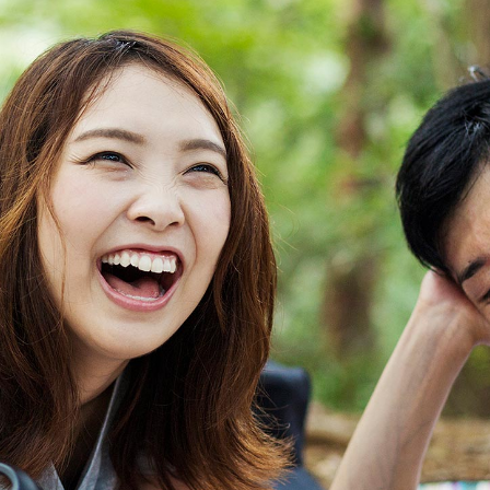
アクセス
自治体等イベントカレンダ
問
よくあるご質問
民間企業・団体イベント
DATING
SUPPORT
交際応援
応援・協賛企業
ARCHIVE
NEWS
アーカイブ
センターからのお知ら