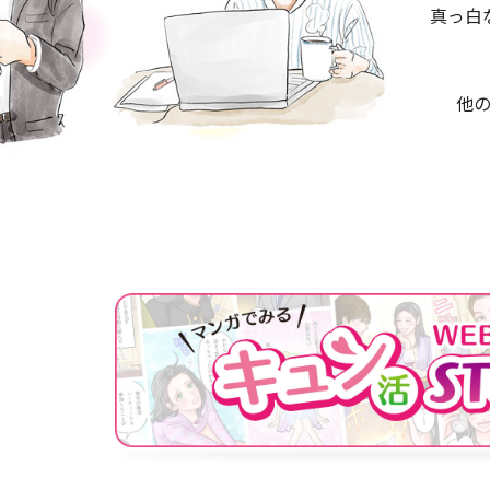
真っ白
◯センターへのア
他