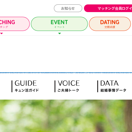
お知らせ
マッチング会員ログ
CHING
EVENT
DATING
ッチング
イベント
交際応援
チング会員ログイン
イベントユーザー
MATCHING
EVENT
マッチング
イベント
イベントガイド
ルメッセージ
自治体等イベント一覧