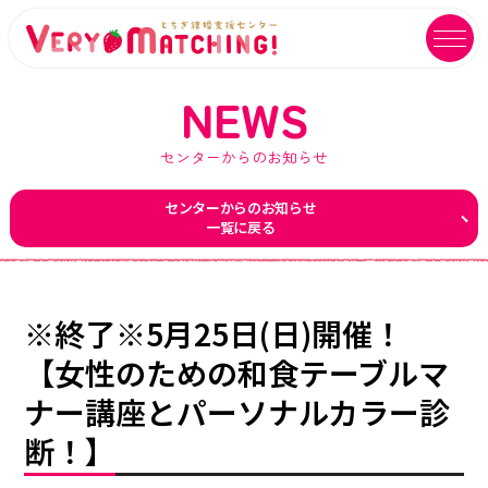
NEWS
センターからのお知らせ
マッチング会員ログイン
イベントユーザーログイン
センターからのお知らせ
一覧に戻る
MATCHING
EVENT
マッチング
イベント
ご利用ガイド
イベントガイド
※終了※5月25日(日)開催！
ご成婚カップルメッセージ
自治体等イベント一覧
【女性のための和食テーブルマ
ナー講座とパーソナルカラー診
センターへのアクセス
自治体等イベントカレンダー
断！】
よくあるご質問
よくあるご質問