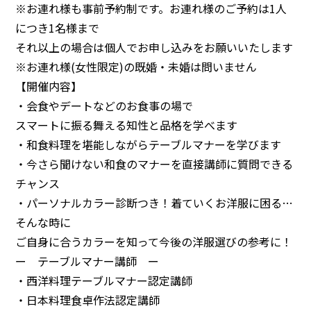
※お連れ様も事前予約制です。お連れ様のご予約は1人
につき1名様まで
それ以上の場合は個人でお申し込みをお願いいたします
◯センターへのアクセス
◯お問い合わせ
◯プライバシーポリシー
※お連れ様(女性限定)の既婚・未婚は問いません
【開催内容】
・会食やデートなどのお食事の場で
スマートに振る舞える知性と品格を学べます
・和食料理を堪能しながらテーブルマナーを学びます
・今さら聞けない和食のマナーを直接講師に質問できる
チャンス
・パーソナルカラー診断つき！着ていくお洋服に困る…
そんな時に
ご自身に合うカラーを知って今後の洋服選びの参考に！
ー テーブルマナー講師 ー
・西洋料理テーブルマナー認定講師
・日本料理食卓作法認定講師