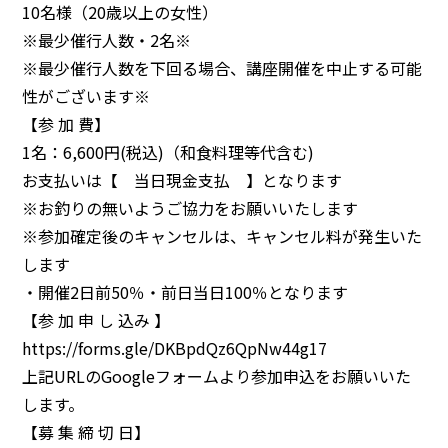
10名様（20歳以上の女性）
※最少催行人数・2名※
※最少催行人数を下回る場合、講座開催を中止する可能
性がございます※
【参 加 費】
1名：6,600円(税込)（和食料理等代含む)
お支払いは【 当日現金支払 】となります
※お釣りの無いようご協力をお願いいたします
※参加確定後のキャンセルは、キャンセル料が発生いた
します
・開催2日前50％・前日当日100％となります
【参 加 申 し 込み 】
https://forms.gle/DKBpdQz6QpNw44g17
上記URLのGoogleフォームより参加申込をお願いいた
します。
【募 集 締 切 日】