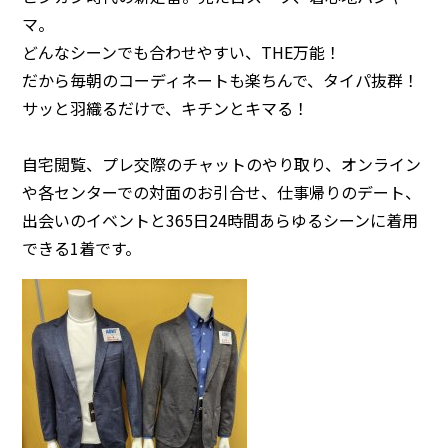
注意事項
民間企業・団体イベント
マ。
どんなシーンでも合わせやすい、THE万能！
DATING
SUPPORT
だから毎朝のコーディネートも楽ちんで、タイパ抜群！
交際応援
応援・協賛企業
サッと羽織るだけで、キチンとキマる！
ARCHIVE
NEWS
アーカイブ
センターからのお知らせ
自宅閲覧、プレ交際のチャットのやり取り、オンライン
や各センターでの対面のお引合せ、仕事帰りのデート、
出会いのイベントと365日24時間あらゆるシーンに着用
できる1着です。