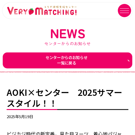
NEWS
センターからのお知らせ
マッチング会員ログイン
イベントユーザーログイン
センターからのお知らせ
一覧に戻る
MATCHING
EVENT
マッチング
イベント
ご利用ガイド
イベントガイド
AOKI×センター 2025サマー
ご成婚カップルメッセージ
自治体等イベント一覧
スタイル！！
センターへのアクセス
自治体等イベントカレンダー
2025年5月19日
よくあるご質問
よくあるご質問
ビジカジ時代の新定番。見た目スーツ、着心地パジャ