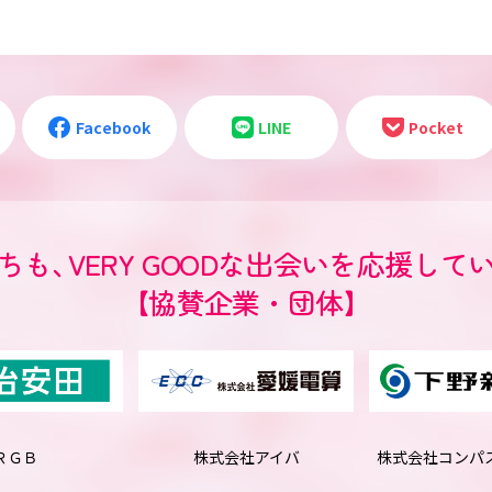
Facebook
LINE
Pocket
ちも
、
VERY GOODな出会いを
応援して
【協賛企業・団体】
ＲＧＢ
株式会社アイバ
株式会社
コンパ