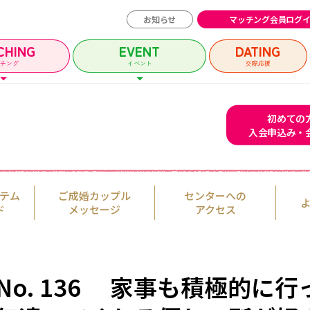
お知らせ
マッチング会員ログ
CHING
EVENT
DATING
ッチング
イベント
交際応援
初めての
入会申込み・
チング会員ログイン
イベントユーザー
テム
ご成婚カップル
センターへの
MATCHING
EVENT
ド
メッセージ
アクセス
マッチング
イベント
イベントガイド
No. 136 家事も積極的に
ルメッセージ
自治体等イベント一覧