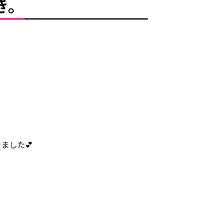
き。
ー
ました💕
せ