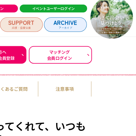
イン
イベントユーザーログイン
SUPPORT
ARCHIVE
応援・協賛企業
アーカイブ
方へ
マッチング
会員登録
会員ログイン
ログイン
よくあるご質問
注意事項
行ってくれて、いつも