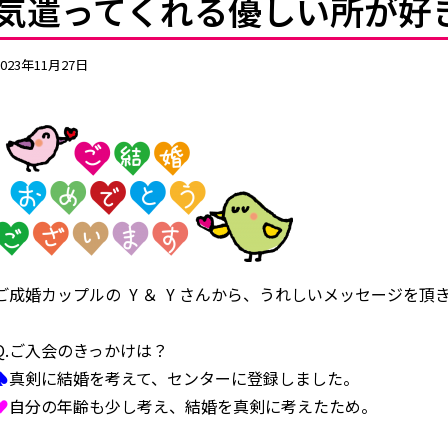
気遣ってくれる優しい所が好
アクセス
自治体等イベントカレンダ
2023年11月27日
問
よくあるご質問
民間企業・団体イベント
DATING
SUPPORT
交際応援
応援・協賛企業
ARCHIVE
NEWS
ご成婚カップルの Y ＆ Y さんから、うれしいメッセージを頂き
アーカイブ
センターからのお知ら
Q.ご入会のきっかけは？
♠
真剣に結婚を考えて、センターに登録しました。
♥
自分の年齢も少し考え、結婚を真剣に考えたため。