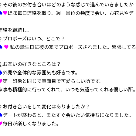
Q.その後のお付き合いはどのような感じで進んでいきましたか
クセス
◯お問い合わせ
◯プライバシーポリシー
♠
♥
ほぼ毎日連絡を取り、週一回位の頻度で会い、お花見やデ
連絡を継続し、
Q.プロポーズはいつ、どこで？
♠
♥
私の誕生日に彼の家でプロポーズされました。緊張してる
Q.お互いの好きなところは？
♠
外見や全体的な雰囲気も好きです。
♥
第一印象と同じで真面目で可愛らしい所です。
家事も積極的に行ってくれて、いつも気遣ってくれる優しい所
Q.お付き合いをして変化はありましたか？
♠
デートが終わると、またすぐ会いたい気持ちになりました。
♥
毎日が楽しくなりました。