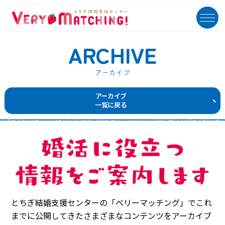
ARCHIVE
アーカイブ
マッチング会員ログイン
イベントユーザーログイン
アーカイブ
一覧に戻る
MATCHING
EVENT
マッチング
イベント
ご利用ガイド
イベントガイド
ご成婚カップルメッセージ
自治体等イベント一覧
センターへのアクセス
自治体等イベントカレンダー
とちぎ結婚支援センターの「ベリーマッチング」でこれ
よくあるご質問
よくあるご質問
までに公開してきた
さまざまなコンテンツをアーカイブ