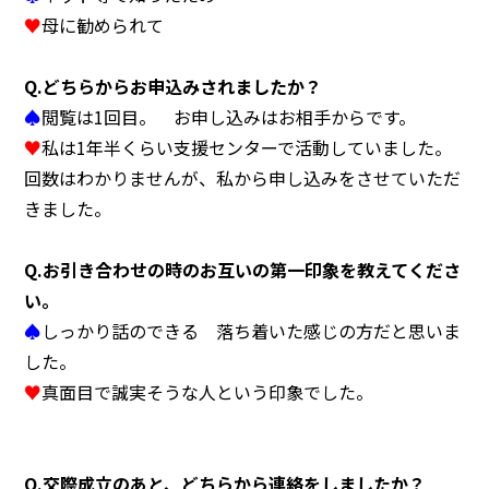
♥
母に勧められて
Q.どちらからお申込みされましたか？
◯センターへのアクセス
◯お問い合わせ
◯プライバシーポリシー
♠
閲覧は1回目。 お申し込みはお相手からです。
♥
私は1年半くらい支援センターで活動していました。
回数はわかりませんが、私から申し込みをさせていただ
きました。
Q.お引き合わせの時のお互いの第一印象を教えてくださ
い。
♠
しっかり話のできる 落ち着いた感じの方だと思いま
した。
♥
真面目で誠実そうな人という印象でした。
Q.交際成立のあと、どちらから連絡をしましたか？