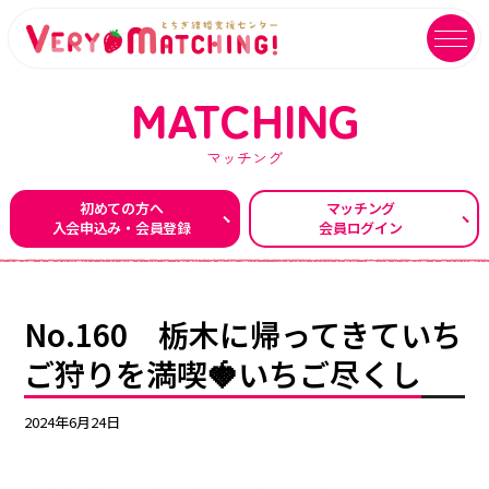
MATCHING
マッチング
マッチング会員ログイン
イベントユーザーログイン
初めての方へ
マッチング
入会申込み・会員登録
会員ログイン
MATCHING
EVENT
マッチング
イベント
ご利用ガイド
イベントガイド
No.160 栃木に帰ってきていち
ご成婚カップルメッセージ
自治体等イベント一覧
ご狩りを満喫🍓いちご尽くし
センターへのアクセス
自治体等イベントカレンダー
2024年6月24日
よくあるご質問
よくあるご質問