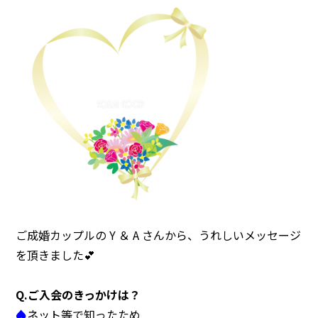
注意事項
民間企業・団体イベント
DATING
SUPPORT
交際応援
応援・協賛企業
ARCHIVE
NEWS
アーカイブ
センターからのお知らせ
ご成婚カップルの Y ＆ A さんから、うれしいメッセージ
を頂きました💕
Q.ご入会のきっかけは？
♠
ネット等で知ったため