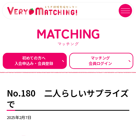
MATCHING
マッチング
マッチング会員ログイン
イベントユーザーログイン
初めての方へ
マッチング
入会申込み・会員登録
会員ログイン
MATCHING
EVENT
マッチング
イベント
ご利用ガイド
イベントガイド
No.180 二人らしいサプライズ
ご成婚カップルメッセージ
自治体等イベント一覧
で
センターへのアクセス
自治体等イベントカレンダー
2025年2月7日
よくあるご質問
よくあるご質問