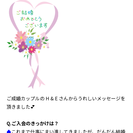
注意事項
民間企業・団体イベント
DATING
SUPPORT
交際応援
応援・協賛企業
ARCHIVE
NEWS
アーカイブ
センターからのお知らせ
ご成婚カップルの H & E さんからうれしいメッセージを
頂きました💕
Q.
ご入会のきっかけは？
♠
これまで仕事にまい進してきましたが、だんだん結婚