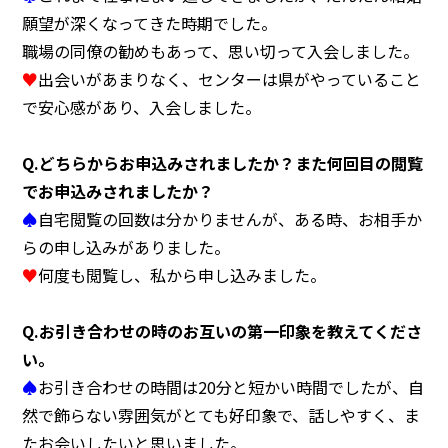
願望が深くなってきた時期でした。
職場の同僚の勧めもあって、思い切って入会しました。
♥
出会いがあまりなく、センターは県がやっていること
◯センターへのアクセス
◯お問い合わせ
◯プライバシーポリシー
で安心感があり、入会しました。
Q.
どちらからお申込みされましたか？また何回目の閲覧
でお申込みされましたか？
♠
自宅閲覧の回数は分かりませんが、ある時、お相手か
らの申し込みがありました。
♥
何度も閲覧し、私から申し込みました。
Q.
お引き合わせの時のお互いの第一印象を教えてくださ
い。
♠
お引き合わせの時間は20分と短かい時間でしたが、自
然で飾らない雰囲気がとても好印象で、話しやすく、ま
たお会いしたいと思いました。