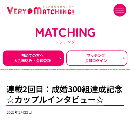
MATCHING
マッチング
マッチング会員ログイン
イベントユーザーログイン
初めての方へ
マッチング
入会申込み・会員登録
会員ログイン
MATCHING
EVENT
マッチング
イベント
ご利用ガイド
イベントガイド
連載2回目：成婚300組達成記念
ご成婚カップルメッセージ
自治体等イベント一覧
☆カップルインタビュー☆
センターへのアクセス
自治体等イベントカレンダー
2025年2月22日
よくあるご質問
よくあるご質問