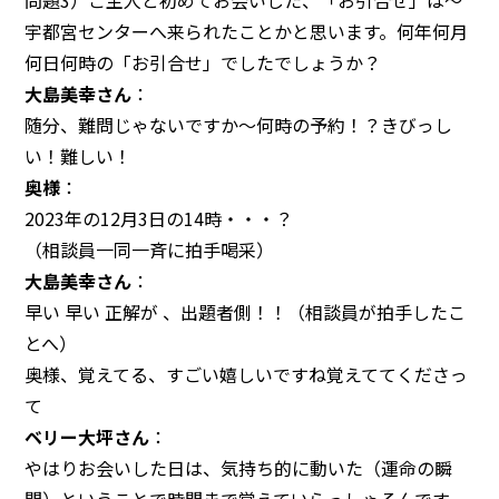
問題3）ご主人と初めてお会いした、「お引合せ」は～
宇都宮センターへ来られたことかと思います。何年何月
何日何時の「お引合せ」でしたでしょうか？
大島美幸さん
：
随分、難問じゃないですか～何時の予約！？きびっし
い！難しい！
奥様
：
2023年の12月3日の14時・・・？
（相談員一同一斉に拍手喝采）
大島美幸さん
：
早い 早い 正解が 、出題者側！！（相談員が拍手したこ
とへ）
奥様、覚えてる、すごい嬉しいですね覚えててくださっ
て
ベリー大坪さん
：
やはりお会いした日は、気持ち的に動いた（運命の瞬