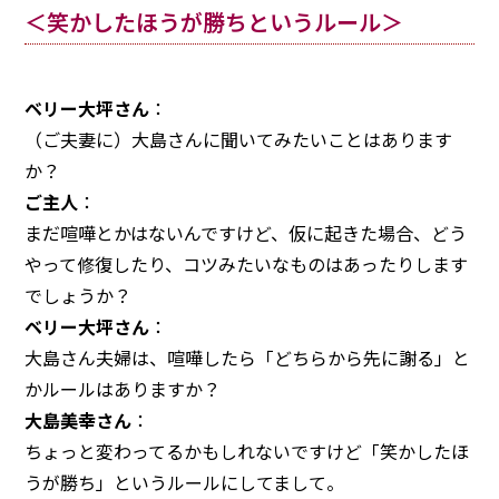
＜笑かしたほうが勝ちというルール＞
注意事項
民間企業・団体イベント
DATING
SUPPORT
ベリー大坪さん
：
交際応援
応援・協賛企業
（ご夫妻に）大島さんに聞いてみたいことはあります
ARCHIVE
NEWS
か？
アーカイブ
センターからのお知らせ
ご主人
：
まだ喧嘩とかはないんですけど、仮に起きた場合、どう
やって修復したり、コツみたいなものはあったりします
でしょうか？
ベリー大坪さん
：
大島さん夫婦は、喧嘩したら「どちらから先に謝る」と
かルールはありますか？
大島美幸さん
：
ちょっと変わってるかもしれないですけど「笑かしたほ
うが勝ち」というルールにしてまして。