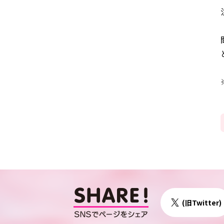
◯センターへのア
(旧Twitter)