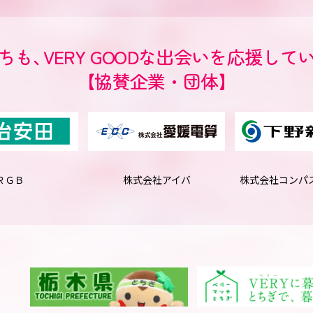
ちも
、
VERY GOODな出会いを
応援して
【協賛企業・団体】
ＲＧＢ
株式会社アイバ
株式会社
コンパ