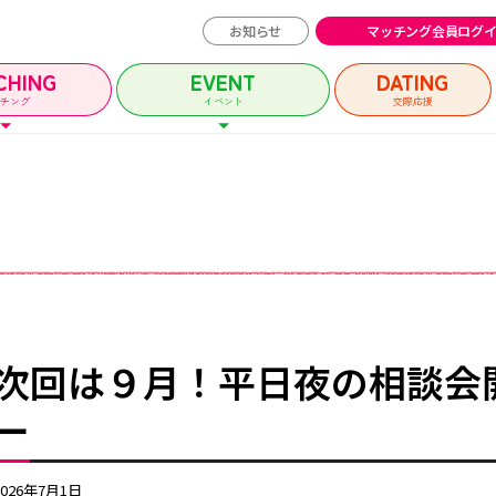
お知らせ
マッチング会員ログ
CHING
EVENT
DATING
ッチング
イベント
交際応援
チング会員ログイン
イベントユーザー
MATCHING
EVENT
マッチング
イベント
次回は９月！平日夜の相談会
イベントガイド
ー
ルメッセージ
自治体等イベント一覧
2026年7月1日