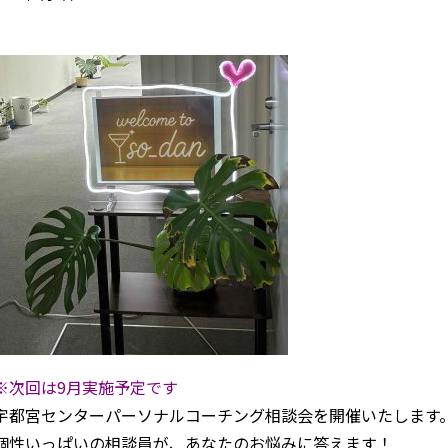
アクセス
自治体等イベントカレンダ
問
よくあるご質問
民間企業・団体イベント
DATING
SUPPORT
交際応援
応援・協賛企業
ARCHIVE
NEWS
アーカイブ
センターからのお知ら
※次回は9月実施予定です
宇都宮センターパーソナルコーチング相談会を開催いたします
個性いっぱいの相談員が、あなたのお悩みに答えます！