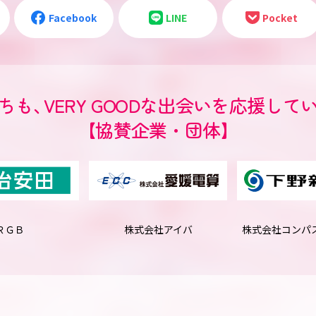
Facebook
LINE
Pocket
クセス
◯お問い合わせ
◯プライバシーポリシー
ちも
、
VERY GOODな出会いを
応援して
【協賛企業・団体】
ＲＧＢ
株式会社アイバ
株式会社
コンパ