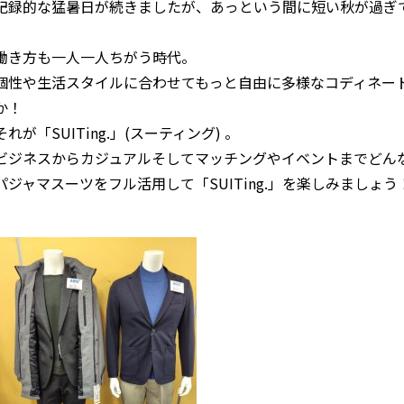
記録的な猛暑日が続きましたが、あっという間に短い秋が過ぎ
アクセス
自治体等イベントカレンダ
働き方も一人一人ちがう時代。
問
よくあるご質問
個性や生活スタイルに合わせてもっと自由に多様なコディネー
か！
民間企業・団体イベント
それが「SUITing.」(スーティング) 。
ビジネスからカジュアルそしてマッチングやイベントまでどん
パジャマスーツをフル活用して「SUITing.」を楽しみましょう
DATING
SUPPORT
交際応援
応援・協賛企業
ARCHIVE
NEWS
アーカイブ
センターからのお知ら