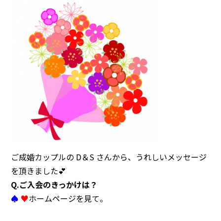
注意事項
民間企業・団体イベント
DATING
SUPPORT
交際応援
応援・協賛企業
ARCHIVE
NEWS
アーカイブ
センターからのお知らせ
ご成婚カップルの D＆S さんから、うれしいメッセージ
を頂きました💕
Q.ご入会のきっかけは？
♠
♥
ホームページを見て。