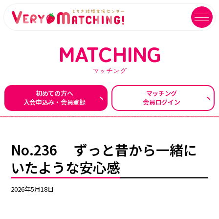
MATCHING
マッチング
マッチング会員ログイン
イベントユーザーログイン
初めての方へ
マッチング
入会申込み・会員登録
会員ログイン
MATCHING
EVENT
マッチング
イベント
ご利用ガイド
イベントガイド
No.236 ずっと昔から一緒に
ご成婚カップルメッセージ
自治体等イベント一覧
いたような安心感
センターへのアクセス
自治体等イベントカレンダー
2026年5月18日
よくあるご質問
よくあるご質問