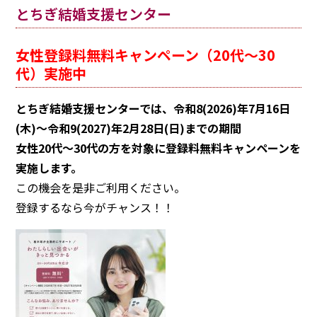
とちぎ結婚支援センター
注意事項
民間企業・団体イベント
DATING
SUPPORT
女性登録料無料キャンペーン
（
20
代～
30
交際応援
応援・協賛企業
代）実施中
ARCHIVE
NEWS
とちぎ結婚支援センターでは、令和
8(2026)
年
7
月
16
日
アーカイブ
センターからのお知らせ
(
木
)
～令和
9(2027)
年
2
月
28
日
(日)
までの期間
女性
20
代～
30
代の方を対象に登録料無料キャンペーンを
実施します。
この機会を是非ご利用ください。
登録するなら今がチャンス！！