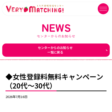
NEWS
センターからのお知らせ
マッチング会員ログイン
イベントユーザーログイン
センターからのお知らせ
一覧に戻る
MATCHING
EVENT
マッチング
イベント
ご利用ガイド
イベントガイド
◆女性登録料無料キャンペーン
ご成婚カップルメッセージ
自治体等イベント一覧
（20代～30代）
センターへのアクセス
自治体等イベントカレンダー
2026年7月16日
よくあるご質問
よくあるご質問