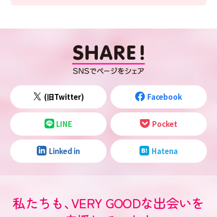
(旧Twitter)
Facebook
LINE
Pocket
Linked in
Hatena
私たちも
、
VERY GOODな出会いを