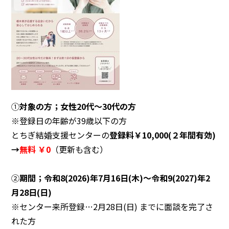
◯センターへのアクセス
◯お問い合わせ
◯プライバシーポリシー
①
対象の方；
女性20代～30代の方
※登録日の年齢が39歳以下の方
とちぎ結婚支援センターの
登録料￥10,000(２年間有効)
→
無料 ￥0
（更新も含む）
②
期間；
令和8(2026)年7月16日(木)～令和9(2027)年2
月28日(日)
※センター来所登録…2月28日(日) までに面談を完了さ
れた方