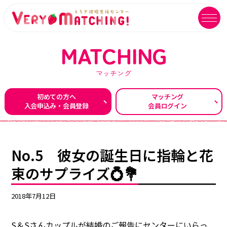
MATCHING
マッチング
マッチング会員ログイン
イベントユーザーログイン
初めての方へ
マッチング
入会申込み・会員登録
会員ログイン
MATCHING
EVENT
マッチング
イベント
ご利用ガイド
イベントガイド
No.5 彼女の誕生日に指輪と花
ご成婚カップルメッセージ
自治体等イベント一覧
束のサプライズ💍💐
センターへのアクセス
自治体等イベントカレンダー
2018年7月12日
よくあるご質問
よくあるご質問
S＆Sさんカップルが結婚のご報告にセンターにいらっ