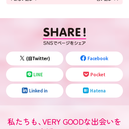
(旧Twitter)
Facebook
LINE
Pocket
Linked in
Hatena
私たちも
、
VERY GOODな出会いを