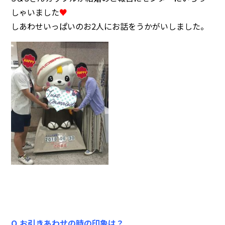
注意事項
民間企業・団体イベント
しゃいました
♥
しあわせいっぱいのお2人にお話をうかがいしました。
DATING
SUPPORT
交際応援
応援・協賛企業
ARCHIVE
NEWS
アーカイブ
センターからのお知らせ
Q.お引きあわせの時の印象は？