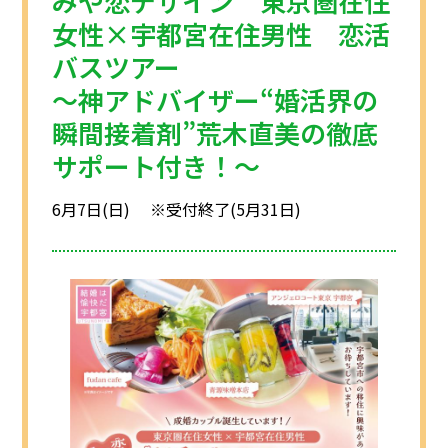
みや恋デザイン 東京圏在住
注意事項
民間企業・団体イベント
女性×宇都宮在住男性 恋活
バスツアー
DATING
SUPPORT
～神アドバイザー“婚活界の
交際応援
応援・協賛企業
瞬間接着剤”荒木直美の徹底
ARCHIVE
NEWS
アーカイブ
センターからのお知らせ
サポート付き！～
6月7日(日) ※受付終了(5月31日)