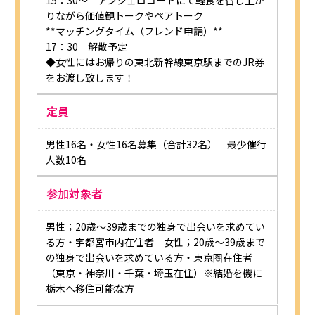
15：30～ アンジェロコートにて軽食を召し上が
りながら価値観トークやペアトーク
**マッチングタイム（フレンド申請）**
17：30 解散予定
◆女性にはお帰りの東北新幹線東京駅までのJR券
をお渡し致します！
定員
男性16名・女性16名募集（合計32名） 最少催行
人数10名
参加対象者
男性；20歳～39歳までの独身で出会いを求めてい
る方・宇都宮市内在住者 女性；20歳～39歳まで
の独身で出会いを求めている方・東京圏在住者
（東京・神奈川・千葉・埼玉在住）※結婚を機に
栃木へ移住可能な方