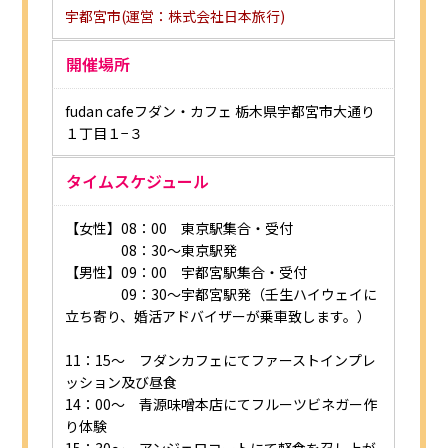
宇都宮市(運営：株式会社日本旅行)
開催場所
fudan cafeフダン・カフェ 栃木県宇都宮市大通り
１丁目１−３
タイムスケジュール
【女性】08：00 東京駅集合・受付
08：30～東京駅発
【男性】09：00 宇都宮駅集合・受付
09：30～宇都宮駅発（壬生ハイウェイに
立ち寄り、婚活アドバイザーが乗車致します。）
11：15～ フダンカフェにてファーストインプレ
ッション及び昼食
14：00～ 青源味噌本店にてフルーツビネガー作
り体験