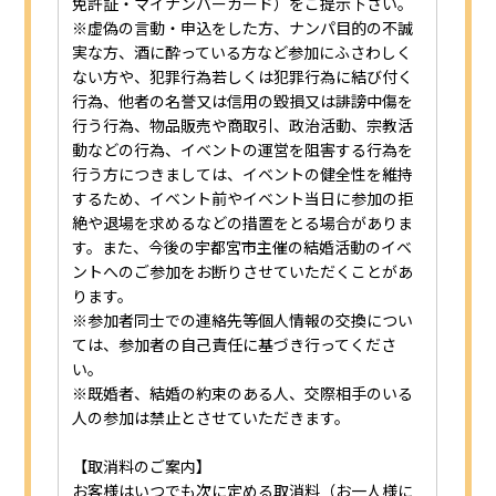
免許証・マイナンバーカード）をご提示下さい。
※虚偽の言動・申込をした方、ナンパ目的の不誠
実な方、酒に酔っている方など参加にふさわしく
ない方や、犯罪行為若しくは犯罪行為に結び付く
行為、他者の名誉又は信用の毀損又は誹謗中傷を
行う行為、物品販売や商取引、政治活動、宗教活
動などの行為、イベントの運営を阻害する行為を
行う方につきましては、イベントの健全性を維持
するため、イベント前やイベント当日に参加の拒
絶や退場を求めるなどの措置をとる場合がありま
す。また、今後の宇都宮市主催の結婚活動のイベ
ントへのご参加をお断りさせていただくことがあ
ります。
※参加者同士での連絡先等個人情報の交換につい
ては、参加者の自己責任に基づき行ってくださ
い。
※既婚者、結婚の約束のある人、交際相手のいる
人の参加は禁止とさせていただきます。
【取消料のご案内】
お客様はいつでも次に定める取消料（お一人様に