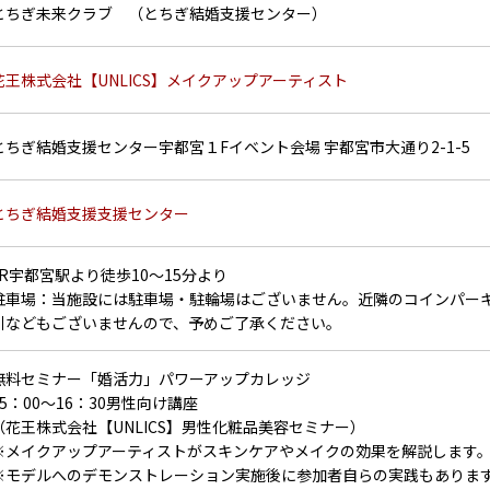
とちぎ未来クラブ （とちぎ結婚支援センター）
花王株式会社【UNLICS】メイクアップアーティスト
とちぎ結婚支援センター宇都宮１Fイベント会場 宇都宮市大通り2-1-5
とちぎ結婚支援支援センター
JR宇都宮駅より徒歩10～15分より
駐車場：当施設には駐車場・駐輪場はございません。近隣のコインパー
引などもございませんので、予めご了承ください。
無料セミナー「婚活力」パワーアップカレッジ
15：00～16：30男性向け講座
（花王株式会社【UNLICS】男性化粧品美容セミナー）
※メイクアップアーティストがスキンケアやメイクの効果を解説します
※モデルへのデモンストレーション実施後に参加者自らの実践もありま