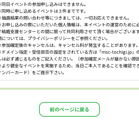
※同日イベントの参加申し込みはできません。
※同時に申し込めるイベントは３件までです。
※抽選結果の問い合わせ等につきましては、一切お応えできません。
※お申し込みの際にいただいた個人情報は、本イベントの運営のために
ぎ結婚支援センターとの間に限って共同利用させて頂く場合がございま
項については、プライバシーポリシーをご参照ください。
※参加確定後のキャンセルは、キャンセル料が発生することがあります
※ドメイン指定・受信拒否の設定をされている方は「msc-tochigi.j
ルは必ず通じるものをご記入ください。（参加確定メールが届かない原
※より健全なイベントを実施するため、当日ご本人であることを確認で
ナンバーカード）をご提示下さい。
前のページに戻る