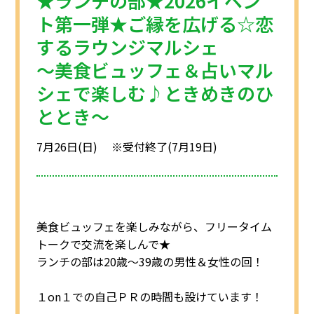
★ランチの部★2026イベン
注意事項
民間企業・団体イベント
ト第一弾★ご縁を広げる☆恋
するラウンジマルシェ
DATING
SUPPORT
～美食ビュッフェ＆占いマル
交際応援
応援・協賛企業
シェで楽しむ♪ときめきのひ
ARCHIVE
NEWS
アーカイブ
センターからのお知らせ
ととき～
7月26日(日) ※受付終了(7月19日)
美食ビュッフェを楽しみながら、フリータイム
トークで交流を楽しんで★
ランチの部は20歳～39歳の男性＆女性の回！
１on１での自己ＰＲの時間も設けています！