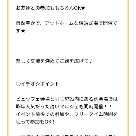
お友達との参加ももちろんOK★
自然豊かで、アットホームな結婚式場で開催で
◯センターへのアクセス
◯お問い合わせ
◯プライバシーポリシー
す★
楽しく交流を深めてご縁を広げて♪
○イチオシポイント
ビュッフェ会場と同じ施設内にある別会場では
昨年人気だった占いマルシェも同時開催！！
イベント前後での参加や、フリータイム時間を
使って参加もOK！