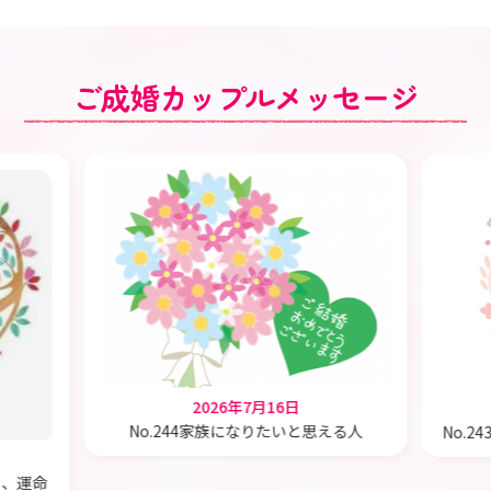
ご成婚カップルメッセージ
2026年7月16日
No.244家族になりたいと思える人
No.
と．．．💕
も、運命