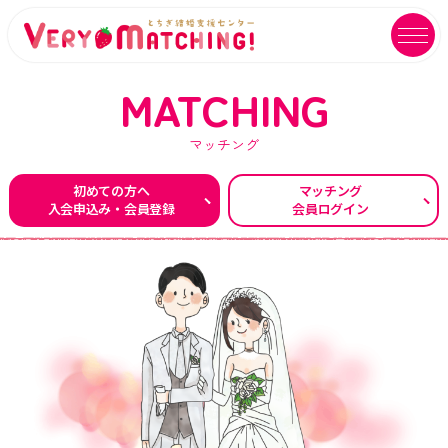
MATCHING
マッチング
マッチング会員ログイン
イベントユーザーログイン
初めての方へ
マッチング
入会申込み・会員登録
会員ログイン
MATCHING
EVENT
マッチング
イベント
ご利用ガイド
イベントガイド
ご成婚カップルメッセージ
自治体等イベント一覧
センターへのアクセス
自治体等イベントカレンダー
よくあるご質問
よくあるご質問