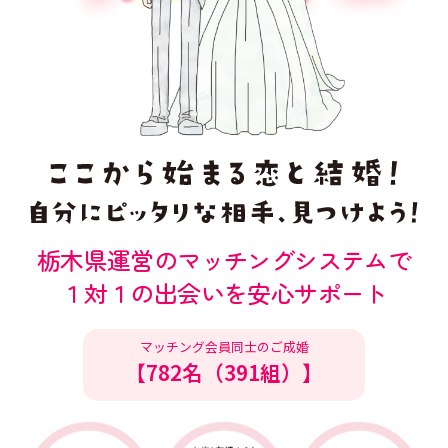
注意事項
民間企業・団体イベント
DATING
SUPPORT
交際応援
応援・協賛企業
ARCHIVE
NEWS
アーカイブ
センターからのお知らせ
栃木県運営のマッチングシステムで
１対１の出会いを安心サポート
マッチング会員同士のご成婚
【782名（391組）】