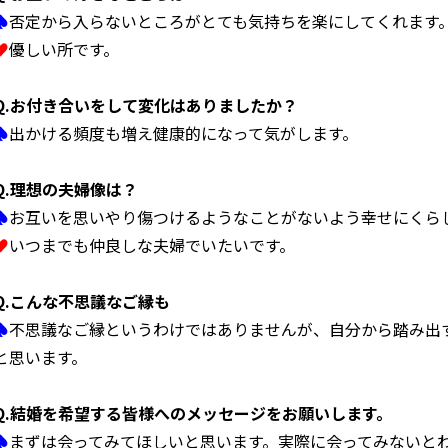
♠
否定から入らないところがとても気持ちを楽にしてくれます
♥
優しい所です。
Q.
お付き合いをして変化はありましたか？
♠
出かける頻度も増え健康的になって気がします。
Q.
理想の夫婦像は？
♠
お互いを思いやり傷つけるようなことがないよう幸せにくら
♥
いつまでも仲良しな夫婦でいたいです。
Q.
こんな不思議なご縁も
♠
不思議なご縁というわけではありませんが、自分から踏み出
と思います。
Q.
結婚を希望する皆様へのメッセージをお願いします。
♠
まずは会ってみてほしいと思います。実際に会ってみないと