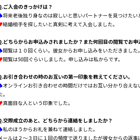
Q.
ご入会のきっかけは？
♠
将来老後独り身なのは寂しいと思いパートナーを見つけたい
♥
結婚相手を探したいと真剣に考えて入会しました。
Q.
どちらからお申込みされましたか？また何回目の閲覧でお申
♠
閲覧は１０回くらい。彼女からお申し込みをいただきました
♥
閲覧は50回ぐらいしました。申し込みは私からです。
Q.
お引き合わせの時のお互いの第一印象を教えてください。
♠
オンラインお引き合わせの時間だけではお互い分かり合えな
た。
♥
真面目な人という印象でした。
Q.
交際成立のあと、どちらから連絡をしましたか？
♠
私のほうからお礼を兼ねて連絡しました。
メールは２～３日に１回の頻度で送りましたが彼女からの返事