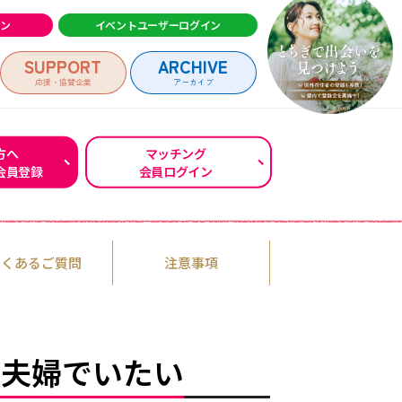
イン
イベントユーザーログイン
SUPPORT
ARCHIVE
応援・協賛企業
アーカイブ
方へ
マッチング
会員登録
会員ログイン
ログイン
よくあるご質問
注意事項
な夫婦でいたい