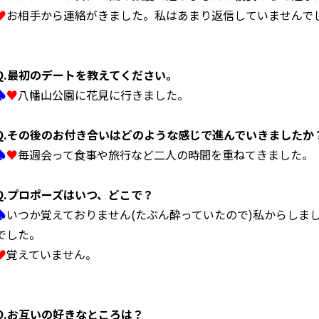
♥
お相手から連絡がきました。私はあまり返信していませんで
クセス
◯お問い合わせ
◯プライバシーポリシー
Q.
最初のデートを教えてください。
♠
♥
八幡山公園に花見に行きました。
Q.
その後のお付き合いはどのような感じで進んでいきましたか
♠
♥
毎週会って食事や旅行など二人の時間を重ねてきました。
Q.
プロポーズはいつ、どこで？
♠
いつか覚えておりません(たぶん酔っていたので)私からしま
でした。
♥
覚えていません。
Q.
お互いの好きなところは？