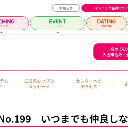
お知らせ
マッチング会員ログ
CHING
EVENT
DATING
ッチング
イベント
交際応援
初めての
入会申込み・
チング会員ログイン
イベントユーザー
テム
ご成婚カップル
センターへの
MATCHING
EVENT
ド
メッセージ
アクセス
マッチング
イベント
イベントガイド
No.199 いつまでも仲良し
ルメッセージ
自治体等イベント一覧