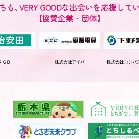
ちも
、
VERY GOODな出会いを
応援して
【協賛企業・団体】
ＲＧＢ
株式会社アイバ
株式会社
コンパ