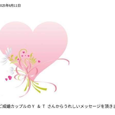
2025年6月11日
アクセス
自治体等イベントカレンダ
問
よくあるご質問
民間企業・団体イベント
DATING
SUPPORT
交際応援
応援・協賛企業
ARCHIVE
NEWS
アーカイブ
センターからのお知ら
ご成婚カップルの Y & T さんからうれしいメッセージを頂きま