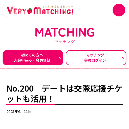
MATCHING
マッチング
マッチング会員ログイン
イベントユーザーログイン
初めての方へ
マッチング
入会申込み・会員登録
会員ログイン
MATCHING
EVENT
マッチング
イベント
ご利用ガイド
イベントガイド
No.200 デートは交際応援チケ
ご成婚カップルメッセージ
自治体等イベント一覧
ットも活用！
センターへのアクセス
自治体等イベントカレンダー
2025年6月11日
よくあるご質問
よくあるご質問