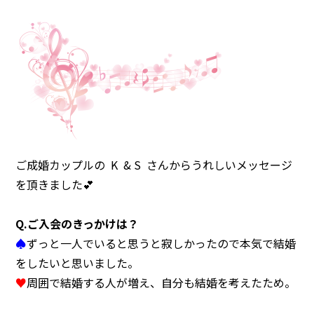
注意事項
民間企業・団体イベント
DATING
SUPPORT
交際応援
応援・協賛企業
ARCHIVE
NEWS
アーカイブ
センターからのお知らせ
ご成婚カップルの K & S さんからうれしいメッセージ
を頂きました💕
Q.
ご入会のきっかけは？
♠
ずっと一人でいると思うと寂しかったので本気で結婚
をしたいと思いました。
♥
周囲で結婚する人が増え、自分も結婚を考えたため。