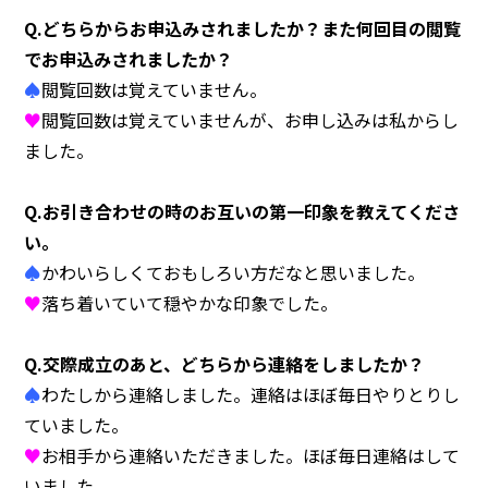
Q.どちらからお申込みされましたか？また何回目の閲覧
でお申込みされましたか？
♠
閲覧回数は覚えていません。
◯センターへのアクセス
◯お問い合わせ
◯プライバシーポリシー
♥
閲覧回数は覚えていませんが、お申し込みは私からし
ました。
Q.お引き合わせの時のお互いの第一印象を教えてくださ
い。
♠
かわいらしくておもしろい方だなと思いました。
♥
落ち着いていて穏やかな印象でした。
Q.交際成立のあと、どちらから連絡をしましたか？
♠
わたしから連絡しました。連絡はほぼ毎日やりとりし
ていました。
♥
お相手から連絡いただきました。ほぼ毎日連絡はして
いました。