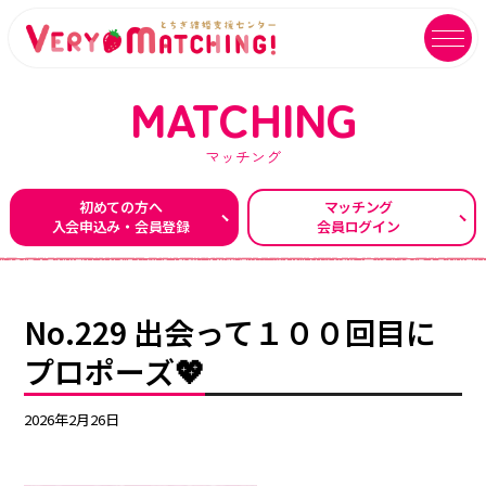
MATCHING
マッチング
マッチング会員ログイン
イベントユーザーログイン
初めての方へ
マッチング
入会申込み・会員登録
会員ログイン
MATCHING
EVENT
マッチング
イベント
ご利用ガイド
イベントガイド
No.229 出会って１００回目に
ご成婚カップルメッセージ
自治体等イベント一覧
プロポーズ💖
センターへのアクセス
自治体等イベントカレンダー
2026年2月26日
よくあるご質問
よくあるご質問