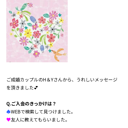
注意事項
民間企業・団体イベント
DATING
SUPPORT
交際応援
応援・協賛企業
ARCHIVE
NEWS
アーカイブ
センターからのお知らせ
ご成婚カップルのH＆Yさんから、うれしいメッセージ
を頂きました💕
Q.ご入会のきっかけは？
♠
WEBで検索して見つけました。
♥
友人に教えてもらいました。