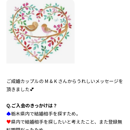
注意事項
民間企業・団体イベント
DATING
SUPPORT
交際応援
応援・協賛企業
ARCHIVE
NEWS
アーカイブ
センターからのお知らせ
ご成婚カップルの M & K さんからうれしいメッセージを
頂きました💕
Q.
ご入会のきっかけは？
♠
栃木県内で結婚相手を探すため。
♥
県内で結婚相手を探したいと考えたこと、また登録無
料期間だったため。