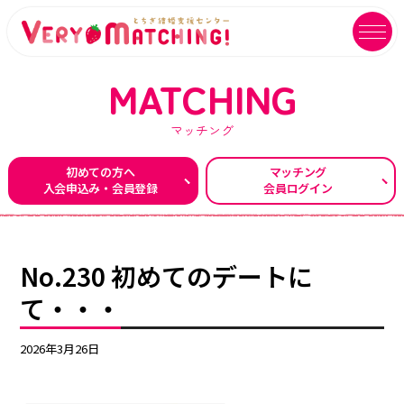
MATCHING
マッチング
マッチング会員ログイン
イベントユーザーログイン
初めての方へ
マッチング
入会申込み・会員登録
会員ログイン
MATCHING
EVENT
マッチング
イベント
ご利用ガイド
イベントガイド
No.230 初めてのデートに
ご成婚カップルメッセージ
自治体等イベント一覧
て・・・
センターへのアクセス
自治体等イベントカレンダー
2026年3月26日
よくあるご質問
よくあるご質問