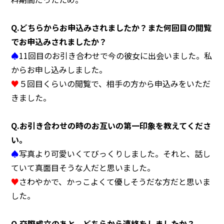
Q.
どちらからお申込みされましたか？また何回目の閲覧
でお申込みされましたか？
◯センターへのアクセス
◯お問い合わせ
◯プライバシーポリシー
♠
11回目のお引き合わせで今の彼女に出会いました。私
からお申し込みしました。
♥
５回目くらいの閲覧で、相手の方から申込みをいただ
きました。
Q.
お引き合わせの時のお互いの第一印象を教えてくださ
い。
♠
写真より可愛いくてびっくりしました。それと、話し
ていて真面目そうな人だと思いました。
♥
さわやかで、かっこよくて優しそうだな方だと思いま
した。
Q.
交際成立のあと、どちらから連絡をしましたか？