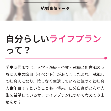
注意事項
民間企業・団体イベント
結婚事情データ
DATING
SUPPORT
交際応援
応援・協賛企業
ARCHIVE
NEWS
自分らしい
ライフプラン
アーカイブ
センターからのお知らせ
って？
学生時代までは、入学・進級・卒業・就職と無意識のう
ちに人生の節目（イベント）がありましたよね。
就職し
て社会人になり、忙しなく生活していると気づくと社会
人●年目！？ということも…
将来、自分自身がどんな人
生を希望しているか、ライフプランについて考えてみま
せんか？