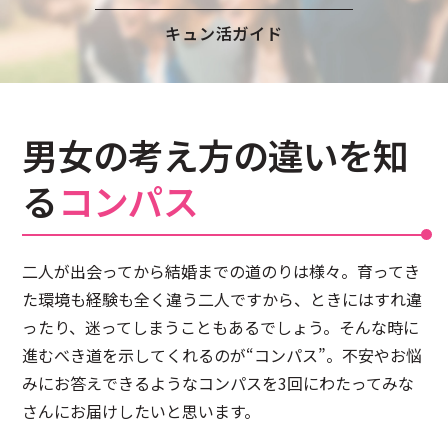
注意事項
民間企業・団体イベント
キュン活ガイド
DATING
SUPPORT
交際応援
応援・協賛企業
ARCHIVE
NEWS
男女の考え方の違いを知
アーカイブ
センターからのお知らせ
る
コンパス
二人が出会ってから結婚までの道のりは様々。育ってき
た環境も経験も全く違う二人ですから、ときにはすれ違
ったり、迷ってしまうこともあるでしょう。
そんな時に
進むべき道を示してくれるのが“コンパス”。不安やお悩
みにお答えできるようなコンパスを3回にわたってみな
さんにお届けしたいと思います。