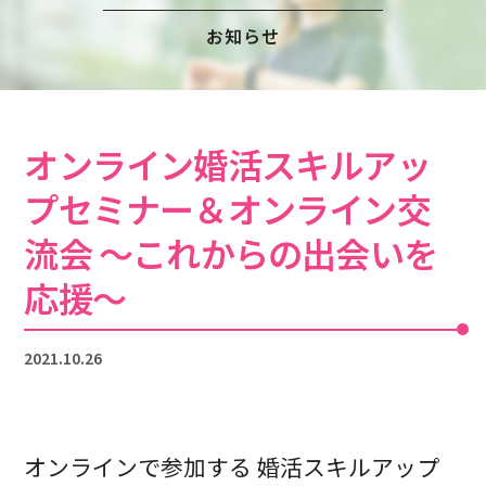
注意事項
民間企業・団体イベント
お知らせ
DATING
SUPPORT
交際応援
応援・協賛企業
ARCHIVE
NEWS
オンライン婚活スキルアッ
アーカイブ
センターからのお知らせ
プセミナー＆オンライン交
流会 ～これからの出会いを
応援～
2021.10.26
オンラインで参加する 婚活スキルアップ