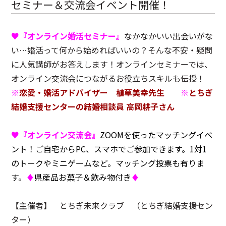
セミナー＆交流会イベント開催！
♥『オンライン婚活セミナー』
なかなかいい出会いがな
◯センターへのアクセス
◯お問い合わせ
◯プライバシーポリシー
い…婚活って何から始めればいいの？そんな不安・疑問
に人気講師がお答えします！オンラインセミナーでは、
オンライン交流会につながるお役立ちスキルも伝授！
※
恋愛・婚活アドバイザー 植草美幸先生
※
とちぎ
結婚支援センターの結婚相談員 高岡耕子さん
♥『オンライン交流会』
ZOOMを使ったマッチングイベ
ント！ご自宅からPC、スマホでご参加できます。1対1
のトークやミニゲームなど。マッチング投票も有りま
す。
♦
県産品お菓子＆飲み物付き
♦
【主催者】 とちぎ未来クラブ （とちぎ結婚支援セン
ター）