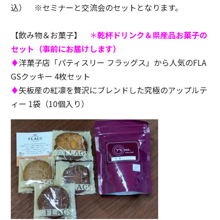
込） ※セミナーと交流会のセットとなります。
【飲み物＆お菓子】
＊
乾杯ドリンク＆県産品お菓子の
セット（事前にお届けします）
♦
洋菓子店「パティスリー フラッグス」から人気のFLA
GSクッキー 4枚セット
♦
矢板産の紅凛を贅沢にブレンドした究極のアップルテ
ィー 1袋（10個入り）