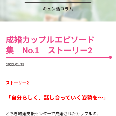
注意事項
民間企業・団体イベント
キュン活コラム
DATING
SUPPORT
交際応援
応援・協賛企業
ARCHIVE
NEWS
成婚カップルエピソード
アーカイブ
センターからのお知らせ
集 No.1 ストーリー2
2022.01.25
ストーリー2
「自分らしく、話し合っていく姿勢を～」
とちぎ結婚支援センターで成婚されたカップルの、