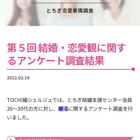
注意事項
民間企業・団体イベント
とちぎ恋愛事情調査
DATING
SUPPORT
交際応援
応援・協賛企業
ARCHIVE
NEWS
第５回 結婚・恋愛観に関す
アーカイブ
センターからのお知らせ
るアンケート調査結果
2022.02.18
TOCHI婚シェルジュでは、とちぎ結婚支援センター会員
20～30代の方に対し、
婚活
に関するアンケート調査を行
いました。