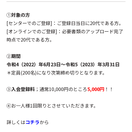
①
対象の方
[センターでのご登録]：ご登録日当日に20代である方。
◯センターへのアクセス
◯お問い合わせ
◯プライバシーポリシー
[オンラインでのご登録]：必要書類のアップロード完了
時点で20代である方。
②
期間
令和4（2022）年6月23日～令和5（2023）年3月31日
＊定員(200名)になり次第締め切りとなります。
③
入会登録料
；通常10,000円のところ
5,000円
！！
④お一人様1回限りとさせていただきます。
詳しくは
コチラ
から