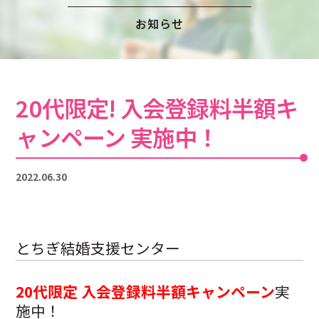
注意事項
民間企業・団体イベント
お知らせ
DATING
SUPPORT
交際応援
応援・協賛企業
ARCHIVE
NEWS
20代限定! 入会登録料半額キ
アーカイブ
センターからのお知らせ
ャンペーン 実施中！
2022.06.30
とちぎ結婚支援センター
20代限定 入会登録料半額キャンペーン
実
施中！