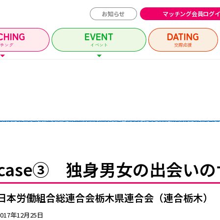
お知らせ
マッチング会員ログ
CHING
EVENT
DATING
ッチング
イベント
交際応援
チング会員ログイン
イベントユーザー
MATCHING
EVENT
マッチング
イベント
case③ 独身男女の出会い
イベントガイド
日本労働組合総連合会栃木県連合会（連合栃木）
ルメッセージ
自治体等イベント一覧
2017年12月25日