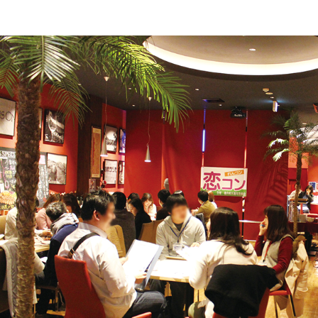
アクセス
自治体等イベントカレンダ
問
よくあるご質問
民間企業・団体イベント
DATING
SUPPORT
交際応援
応援・協賛企業
ARCHIVE
NEWS
アーカイブ
センターからのお知ら