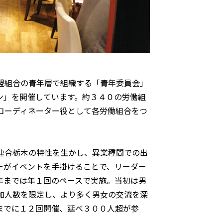
盟組合の青年層で組織する「青年委員会」
ン」を開催しています。約３４０の労働組
コーディネーター役として各労働組合をつ
連合栃木の特性を生かし、異業種間での出
ーがイベントを手掛けることで、リーダー
年までは年１回のペースで実施。当初は男
加人数を限定し、より多く男女の交流を深
までに１２回開催、延べ３００人超が参