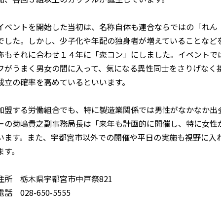
クセス
◯お問い合わせ
◯プライバシーポリシー
イベントを開始した当初は、名称自体も連合ならではの「れん
でした。しかし、少子化や年配の独身者が増えていることなど
称もそれに合わせ１４年に「恋コン」にしました。イベントで
フがうまく男女の間に入って、気になる異性同士をさりげなく
成立の確率を高めているといいます。
加盟する労働組合でも、特に製造業関係では男性がなかなか出
ーの菊嶋貴之副事務局長は「来年も計画的に開催し、特に女性
います。また、宇都宮市以外での開催や平日の実施も視野に入
ます。
住所 栃木県宇都宮市中戸祭821
電話 028-650-5555