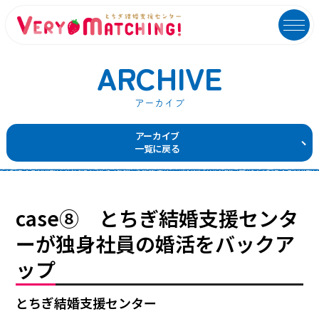
ARCHIVE
アーカイブ
マッチング会員ログイン
イベントユーザーログイン
アーカイブ
一覧に戻る
MATCHING
EVENT
マッチング
イベント
ご利用ガイド
イベントガイド
case⑧ とちぎ結婚支援センタ
ご成婚カップルメッセージ
自治体等イベント一覧
ーが独身社員の婚活をバックア
ップ
センターへのアクセス
自治体等イベントカレンダー
よくあるご質問
よくあるご質問
とちぎ結婚支援センター