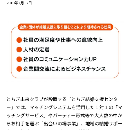
2018年3月12日
注意事項
民間企業・団体イベント
DATING
SUPPORT
交際応援
応援・協賛企業
ARCHIVE
NEWS
アーカイブ
センターからのお知らせ
とちぎ未来クラブが設置する「とちぎ結婚支援センタ
ー」では、マッチングシステムを活用した１対１の「マ
ッチングサービス」やパーティー形式等で大人数の中か
らお相手を選ぶ「出会いの場事業」、地域の結婚サポー