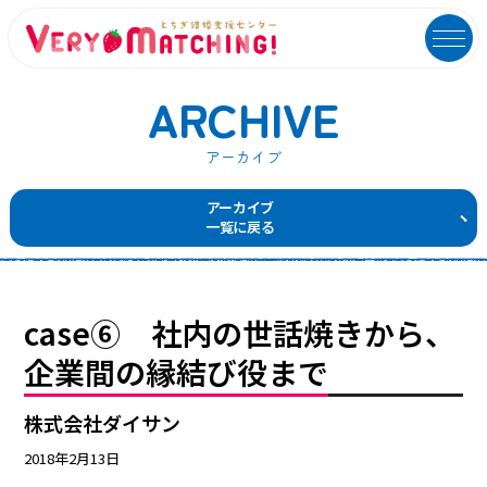
ARCHIVE
アーカイブ
マッチング会員ログイン
イベントユーザーログイン
アーカイブ
一覧に戻る
MATCHING
EVENT
マッチング
イベント
ご利用ガイド
イベントガイド
case⑥ 社内の世話焼きから、
ご成婚カップルメッセージ
自治体等イベント一覧
企業間の縁結び役まで
センターへのアクセス
自治体等イベントカレンダー
株式会社ダイサン
よくあるご質問
よくあるご質問
2018年2月13日