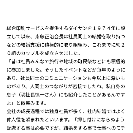
注意事項
民間企業・団体イベント
DATING
SUPPORT
総合印刷サービスを提供するダイサンを１９７４年に設
交際応援
応援・協賛企業
立して以来、斎藤正治会長は社員同士の結婚を取り持つ
ARCHIVE
NEWS
などの結婚支援に積極的に取り組組み、これまでに約２
アーカイブ
センターからのお知らせ
０組のカップルを成立させました。
「昔は社員みんなで旅行や地域の町民祭などにも積極的
に参加しました。そうしたイベントなどが毎年のように
あり、社員同士のコミュニケーションも今以上に深いも
のがあり、人同士のつながりが密接でしたね。私自身の
息子（現社長慎一さん）にも紹介したことがあるんです
よ」と微笑みます。
会社の成長過程では独身社員が多く、社内結婚ではよく
仲人役を頼まれたといいます。「押し付けにならぬよう
配慮する事は必要ですが、結婚をする事で仕事へのモチ